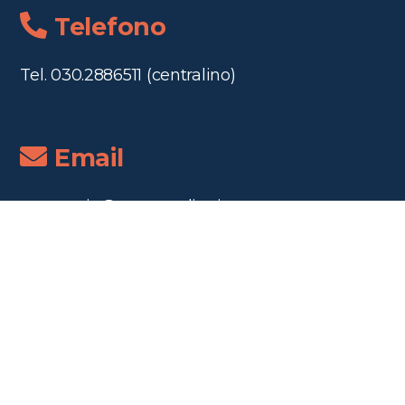
Telefono
Tel. 030.2886511 (centralino)
Email
segreteria@canossadiaz.it
segrescuole@canossadiaz.it
Orari segreteria
Dal 01 luglio al 23 agosto 2026, l’Ufficio
Segreteria sarà aperto al pubblico con orario
ridotto: