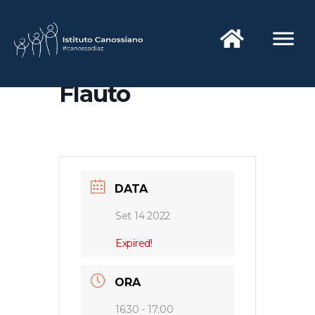
Flauto
DATA
Set 14 2022
Expired!
ORA
16:30 - 17:00