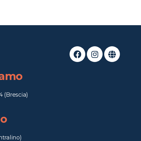
iamo
4 (Brescia)
no
ntralino)