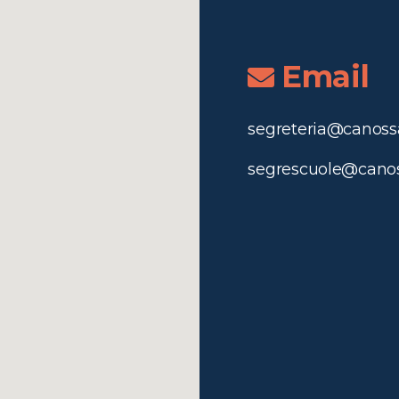
Email
segreteria@canossa
segrescuole@canos