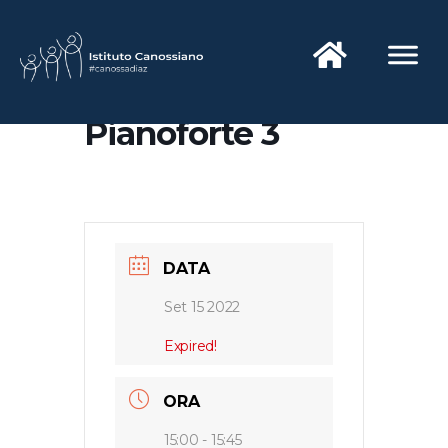
Pianoforte 3
DATA
Set 15 2022
Expired!
ORA
15:00 - 15:45