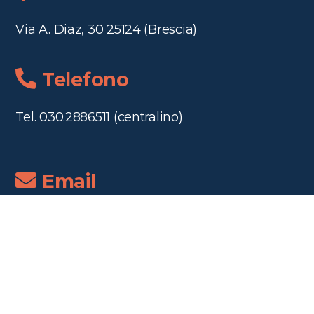
Via A. Diaz, 30 25124 (Brescia)
Telefono
Tel. 030.2886511 (centralino)
Email
segreteria@canossadiaz.it
segrescuole@canossadiaz.it
Orari segreteria