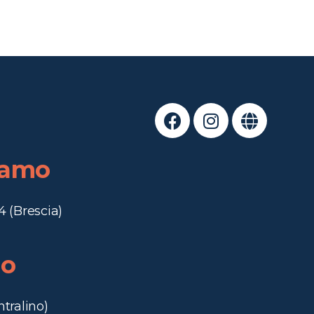
iamo
4 (Brescia)
no
ntralino)