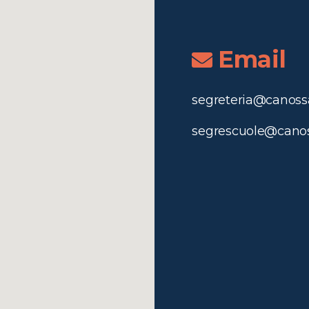
Email
segreteria@canossa
segrescuole@canos