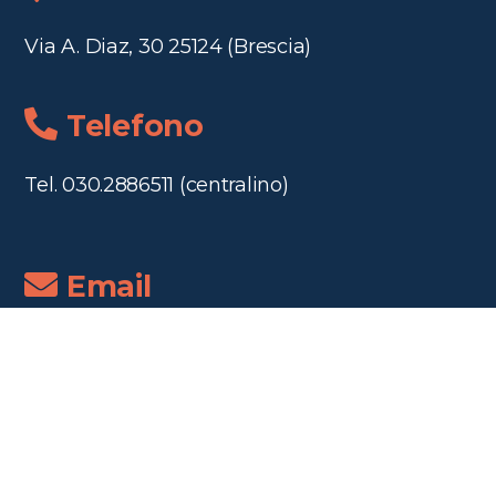
Via A. Diaz, 30 25124 (Brescia)
Telefono
Tel. 030.2886511 (centralino)
Email
segreteria@canossadiaz.it
segrescuole@canossadiaz.it
Orari segreteria