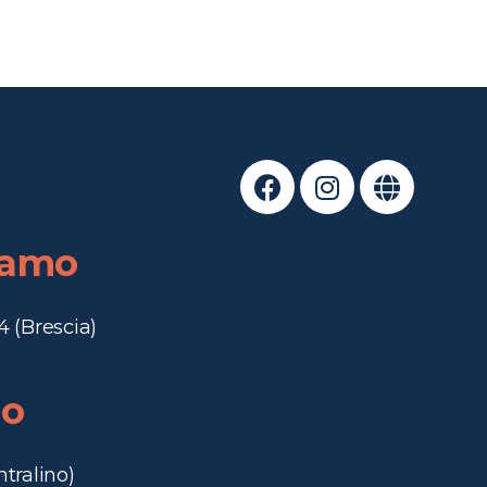
iamo
4 (Brescia)
no
ntralino)