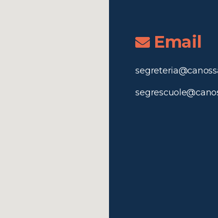
Email
segreteria@canossa
segrescuole@canos